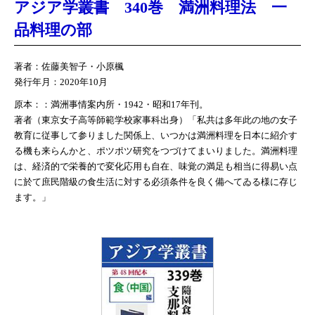
アジア学叢書 340巻 満洲料理法 一
品料理の部
著者：佐藤美智子・小原楓
発行年月：2020年10月
原本：：満洲事情案内所・1942・昭和17年刊。
著者（東京女子高等師範学校家事科出身）「私共は多年此の地の女子
教育に従事して参りました関係上、いつかは満洲料理を日本に紹介す
る機も来らんかと、ポツポツ研究をつづけてまいりました。満洲料理
は、経済的で栄養的で変化応用も自在、味覚の満足も相当に得易い点
に於て庶民階級の食生活に対する必須条件を良く備へてゐる様に存じ
ます。」