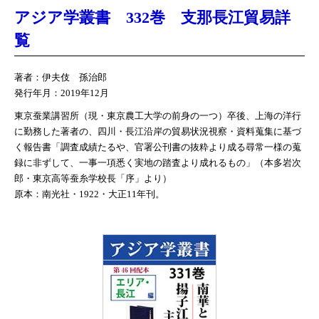
アジア学叢書 332巻 支那長江貿易詳
覧
著者：伊夫伎 孫治郎
発行年月：2019年12月
東京蚕業講習所（現・東京農工大学の前身の一つ）卒後、上海の洋行
に勤務した著者の、四川・長江沿岸の貿易状況視察・資料蒐集に基づ
く報告書「調査成績たるや、官署公刊書の抜粋より成る尋常一様の蒐
録に非ずして、一事一項悉く実地の踏査より成れるもの」（本多岩次
郎・東京高等蚕糸学校長「序」より）
原本：南光社・1922・大正11年刊。