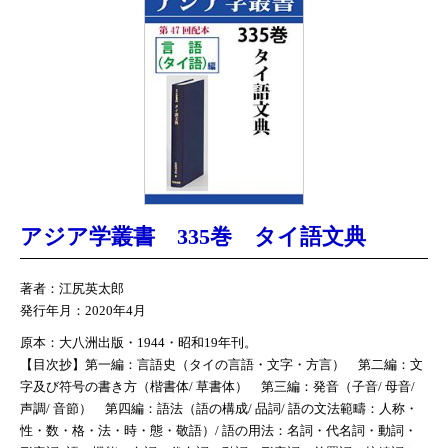
アジア学叢書 335巻 タイ語文典
著者：江尻英太郎
発行年月：2020年4月
原本：大八洲出版・1944・昭和19年刊。
【目次抄】第一編：言語史（タイの言語・文字・方言） 第二編：文
字及び符号の書き方（楷書体/ 草書体） 第三編：発音（子音/ 母音/
声調/ 音節） 第四編：語法（語の構成/ 品詞/ 語の文法範疇：人称・
性・数・格・法・時・態・敬語）/ 語の用法：名詞・代名詞・動詞・