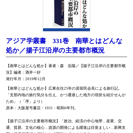
アジア学叢書 331巻 南華とはどんな
処か／揚子江沿岸の主要都市概況
【南華とはどんな処か】著者：森 岳陽／【揚子江沿岸の主要都市概
況】編者：酒井一好
発行年月：2019年12月
【南華とはどんな処か】広東在住25年の居留民会長による旅行記。
「支那内地の旅行気分を伝え、かつ通過した地方の現状を紹介せんが
ため」（「序」より）
原本：大阪屋号書店・1931・昭和6年刊。
【揚子江沿岸の主要都市概況】「政治、経済の中心地帯…産業、交
通、貿易、文化の核心…資源の開発による躍進は目覚ましい…新興支