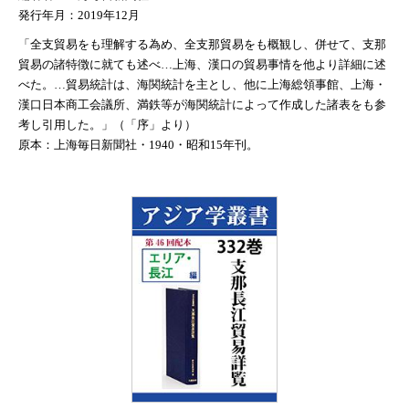
発行年月：2019年12月
「全支貿易をも理解する為め、全支那貿易をも概観し、併せて、支那
貿易の諸特徴に就ても述べ…上海、漢口の貿易事情を他より詳細に述
べた。…貿易統計は、海関統計を主とし、他に上海総領事館、上海・
漢口日本商工会議所、満鉄等が海関統計によって作成した諸表をも参
考し引用した。」（「序」より）
原本：上海毎日新聞社・1940・昭和15年刊。