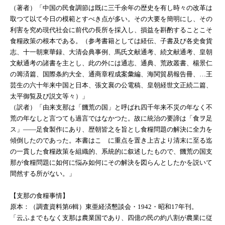
（著者）「中国の民食調節は既に三千余年の歴史を有し時々の改革は
取つて以て今日の模範とすべき点が多い。その大要を簡明にし、その
利害を究め現代社会に前代の長所を採入し、損益を斟酌することこそ
食糧政策の根本である。（参考書籍としては経伝、子書及び各史食貨
志、十一朝東華録、大清会典事例、馬氏文献通考、続文献通考、皇朝
文献通考の諸書を主とし、此の外には通志、通典、荒政叢書、楊景仁
の籌済篇、国際条約大全、通商章程成案彙編、海関貿易報告冊、…王
芸生の六十年来中国と日本、張文襄の公電稿、皇朝経世文正続二篇、
太平御覧及び説文等々）」
（訳者）「由来支那は「饑荒の国」と呼ばれ四千年来不災の年なく不
荒の年なしと言つても過言ではなかつた。故に統治の要諦は「食ヲ足
ス」――足食製作にあり、歴朝皆之を旨とし食糧問題の解決に全力を
傾倒したのであった。本書はこゝに重点を置き上古より清末に至る迄
の一貫した食糧政策を組織的、系統的に叙述したもので、饑荒の国支
那が食糧問題に如何に悩み如何にその解決を図らんとしたかを説いて
間然する所がない。」
【支那の食糧事情】
原本：（調査資料第6輯）東亜経済懇談会・1942・昭和17年刊。
「云ふまでもなく支那は農業国であり、四億の民の約八割が農業に従