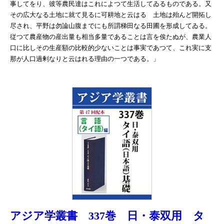
事してをり、彼等農民達はこれによつて生活してゐるものである。又
その広大なる土地に就て見るに可耕地と云はるゝ土地は殆んど開拓し
尽され、平野は勿論山腹までにも所謂梯田なる田圃を形成してゐる。
従つて農産物の産出量も相当多量であることは言を俟たぬが、農業人
口に比しその生産額の比較的少ないことは事実であつて、これ実に支
那が人口過剰なりと云はれる理由の一つである。」
アジア学叢書 337巻 日・泰双用 タ