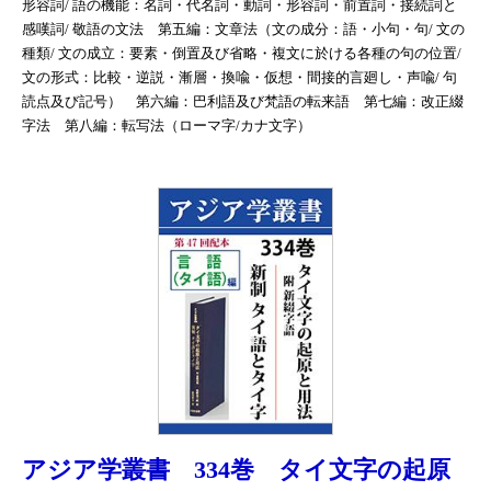
形容詞/ 語の機能：名詞・代名詞・動詞・形容詞・前置詞・接続詞と
感嘆詞/ 敬語の文法 第五編：文章法（文の成分：語・小句・句/ 文の
種類/ 文の成立：要素・倒置及び省略・複文に於ける各種の句の位置/
文の形式：比較・逆説・漸層・換喩・仮想・間接的言廻し・声喩/ 句
読点及び記号） 第六編：巴利語及び梵語の転来語 第七編：改正綴
字法 第八編：転写法（ローマ字/カナ文字）
アジア学叢書 334巻 タイ文字の起原