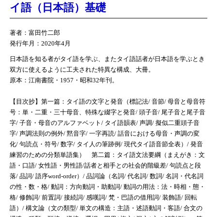
イ語（日本語）基礎
著者：富田竹二郎
発行年月：2020年4月
日本語を知る者がタイ語を学ぶ、またタイ語話者が日本語を学ぶとき
双方に使えるように工夫された特異な構成、大冊。
原本：江南書院・1957・昭和32年刊。
【目次抄】第一篇：タイ語の文字と発音（標記法/ 音節/ 母音と母音符
号：単・二重・三十母音、特殊な綴字と発音/ 頭子音/ 尾子音と尾子音
字/ 子音・母音のアルファベット/ タイ語韻表/ 声調/ 擬似二重頭子音
字/ 声調法則の例外/ 黙音字/ 一字再読/ 話音における母音・声調の変
化/ 句読点・符号/ 数字/ タイ人の筆跡例/ 現代タイ語音節全表）/ 発音
練習のための分類単語集） 第二篇：タイ語文法要綱（まえがき：文
語・口語/ 女性語・男性語/話者と相手との社会的階級差/ 句読点と段
落/ 品詞/ 語序word-order）/ 品詞論（名詞/ 代名詞/ 数詞/ 名詞・代名詞
の性・数・格/ 動詞：方向動詞・助動詞/ 動詞の用法：法・時相・態・
格/ 修飾詞/ 前置詞/ 接続詞/ 感嘆詞/ 梵・巴語の借用詞/ 装飾語/ 回転
語）/ 構文論（文の類型/ 単文の構造：主語・述語動詞・客語/ 合文の