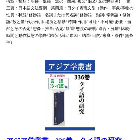
構造・種類：順接・逆接・選択・因果/ 複文/ 混文/ 文の解剖例） 第
三篇：日本語文法要綱 第四篇：日タイ表現文型（動作・事象/事物の
性質・状態/ 修飾語＋名詞または代名詞/ 修飾語＋動詞/ 修飾語＋修飾
語/ 数と量/ 代示作用/ 場所と移動/ 時間/ 作用/ 可能・不可能/ 必要・当
然とその否定/ 想像・推量/ 否定/ 疑問/ 態度の表明/ 連合・分離/ 比較/
時間と動作状態の順序/ 対応/ 反転/ 原因・結果/ 目的/ 家庭・条件/ 無条
件）