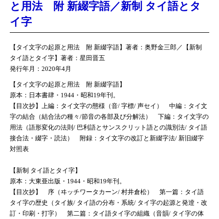
と用法 附 新綴字語／新制 タイ語とタ
イ字
【タイ文字の起原と用法 附 新綴字語】著者：奥野金三郎／【新制
タイ語とタイ字】著者：星田晋五
発行年月：2020年4月
【タイ文字の起原と用法 附 新綴字語】
原本：日本書肆・1944・昭和19年刊。
【目次抄】上編：タイ文字の態様（音/ 字標/ 声セイ） 中編：タイ文
字の結合（結合法の種々/節音の各部及び分解法） 下編：タイ文字の
用法（語形変化の法則/ 巴利語とサンスクリット語との識別法/ タイ語
接合法・綴字・読法） 附録：タイ文字の改訂と新綴字法/ 新旧綴字
対照表
【新制 タイ語とタイ字】
原本：大東亜出版・1944・昭和19年刊。
【目次抄】 序（ヰッチワータカーン/ 村井倉松） 第一篇：タイ語
タイ字の歴史（タイ族/ タイ語の分布・系統/ タイ字の起源と発逹・改
訂・印刷・打字） 第二篇：タイ語タイ字の組織（音韻/ タイ字の体