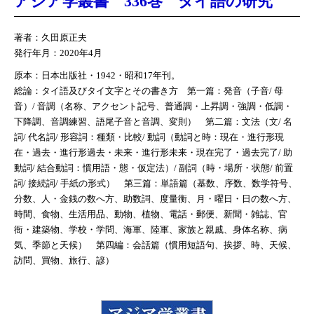
アジア学叢書 336巻 タイ語の研究
著者：久田原正夫
発行年月：2020年4月
原本：日本出版社・1942・昭和17年刊。
総論：タイ語及びタイ文字とその書き方 第一篇：発音（子音/ 母
音）/ 音調（名称、アクセント記号、普通調・上昇調・強調・低調・
下降調、音調練習、語尾子音と音調、変則） 第二篇：文法（文/ 名
詞/ 代名詞/ 形容詞：種類・比較/ 動詞（動詞と時：現在・進行形現
在・過去・進行形過去・未来・進行形未来・現在完了・過去完了/ 助
動詞/ 結合動詞：慣用語・態・仮定法）/ 副詞（時・場所・状態/ 前置
詞/ 接続詞/ 手紙の形式） 第三篇：単語篇（基数、序数、数学符号、
分数、人・金銭の数へ方、助数詞、度量衡、月・曜日・日の数へ方、
時間、食物、生活用品、動物、植物、電話・郵便、新聞・雑誌、官
衙・建築物、学校・学問、海軍、陸軍、家族と親戚、身体名称、病
気、季節と天候） 第四編：会話篇（慣用短語句、挨拶、時、天候、
訪問、買物、旅行、諺）