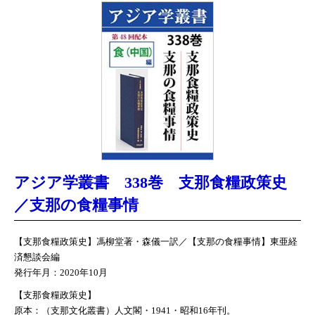
アジア学叢書 338巻 支那食糧政策史
／支那の食糧事情
【支那食糧政策史】馮柳堂著・森儀一訳／【支那の食糧事情】東亜経
済懇談会編
発行年月：2020年10月
【支那食糧政策史】
原本：（支那文化叢書）人文閣・1941・昭和16年刊。