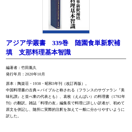
アジア学叢書 339巻 随園食単新釈補
填 支那料理基本智識
編著者：竹田胤久
発行年月：2020年10月
原本：陶楽荘・1938・昭和3年刊（改訂再版）。
中国料理書の古典＝バイブルと称される（フランスのサヴァラン『美
味礼讃』と並べ東の代表とも）、袁枚（えんばい）の料理書（1792年
刊）の翻訳。雑誌「料理の友」編集長で料理に詳しい訳者が、初めて
原文を併記し、随所に実際的注釈を加えて一般に分かりやすいように
訳した。