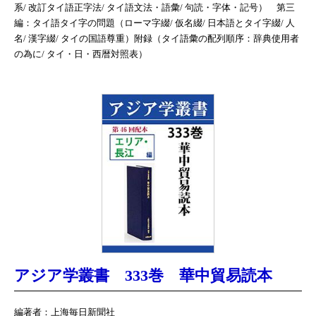
系/ 改訂タイ語正字法/ タイ語文法・語彙/ 句読・字体・記号） 第三
編：タイ語タイ字の問題（ローマ字綴/ 仮名綴/ 日本語とタイ字綴/ 人
名/ 漢字綴/ タイの国語尊重）附録（タイ語彙の配列順序：辞典使用者
の為に/ タイ・日・西暦対照表）
アジア学叢書 333巻 華中貿易読本
編著者：上海毎日新聞社