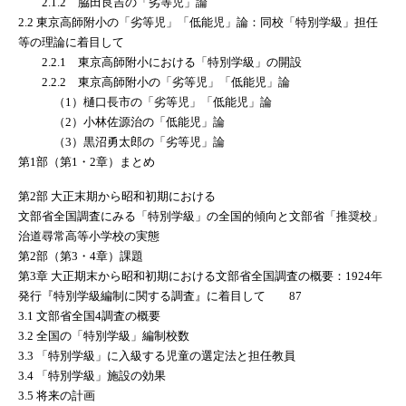
2.1.2 脇田良吉の「劣等児」論
2.2 東京高師附小の「劣等児」「低能児」論：同校「特別学級」担任
等の理論に着目して
2.2.1 東京高師附小における「特別学級」の開設
2.2.2 東京高師附小の「劣等児」「低能児」論
（1）樋口長市の「劣等児」「低能児」論
（2）小林佐源治の「低能児」論
（3）黒沼勇太郎の「劣等児」論
第1部（第1・2章）まとめ
第2部 大正末期から昭和初期における
文部省全国調査にみる「特別学級」の全国的傾向と文部省「推奨校」
治道尋常高等小学校の実態
第2部（第3・4章）課題
第3章 大正期末から昭和初期における文部省全国調査の概要：1924年
発行『特別学級編制に関する調査』に着目して 87
3.1 文部省全国4調査の概要
3.2 全国の「特別学級」編制校数
3.3 「特別学級」に入級する児童の選定法と担任教員
3.4 「特別学級」施設の効果
3.5 将来の計画