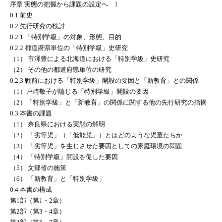
序章 実態の把握から課題の設定へ 1
0.1 前史
0.2 先行研究の検討
0.2.1 「特別学級」の対象、形態、目的
0.2.2 都道府県単位の「特別学級」史研究
（1） 市澤豊による北海道における「特別学級」史研究
（2） その他の都道府県単位の研究
0.2.3 戦前における「特別学級」開設の要因と「新教育」との関係
（1）戸崎敬子が論じる「特別学級」開設の要因
（2）「特別学級」と「新教育」の関係に関する他の先行研究の指摘
0.3 本書の課題
（1） 奈良県における実態の解明
（2） 「劣等児」（「低能児」）とはどのような児童たちか
（3） 「劣等児」を生じさせた要因としての家庭環境の問題
（4） 「特別学級」開設を促した要因
（5） 文部省の施策
（6） 「新教育」と「特別学級」
0.4 本書の構成
第1部（第1・2章）
第2部（第3・4章）