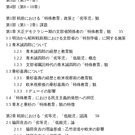
第3部（第5～7章）
第4部（第8～10章）
第1部 戦前における「特殊教育」政策と「劣等児」観
第1部（第1・2章）課題
第1章 大正デモクラシー期の文部省関係者の「特殊教育」観 35
1.1 明治から昭和戦前期における文部省の「特別学級」に関する施策
1.2 青木誠四郎について
1.2.1 青木誠四郎の経歴と教育観
1.2.2 青木誠四郎の「劣等児」「低能児」概念
1.2.3 文部省嘱託時代の青木誠四郎の「特殊教育」観
1.3 乗杉嘉壽について
1.3.1 乗杉嘉壽の経歴と欧米視察前の教育観
1.3.2 欧米視察後の乗杉嘉壽の「特殊教育」観
1.3.3 J.デューイの影響
1.4 「特殊教育」における民主主義的発想への抑圧
1.5 青木と乗杉の「特殊教育」観の特徴
第2章 戦前における「劣等児」「低能児」認識 56
2.1 脇田良吉の「劣等児」「低能児」論
2.1.1 脇田良吉の理論形成：乙竹岩造や欧米の影響