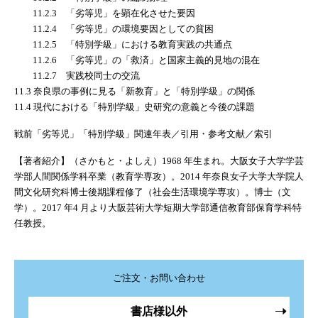
11.2.3 「劣等児」を顕在化させた要因
11.2.4 「劣等児」の環境要因としての貧困
11.2.5 「特別学級」における教育実践の共通点
11.2.6 「劣等児」の「救済」と国家主義的見地の混在
11.2.7 実践校同士の交流
11.3 奈良県の事例に見る「新教育」と「特別学級」の関係
11.4 現代における「特別学級」史研究の意義と今後の課題
戦前「劣等児」「特別学級」関連年表／引用・参考文献／索引
【著者紹介】（さかもと・よしえ）1968 年生まれ。大阪女子大学学芸
学部人間関係学科卒業（教育学専攻）。2014 年奈良女子大学大学院人
間文化研究科博士後期課程修了（社会生活環境学専攻）。博士（文
学）。2017 年4 月より大阪芸術大学短期大学部通信教育部保育学科特
任教授。
ご注文・お問い合わせ
書店様以外