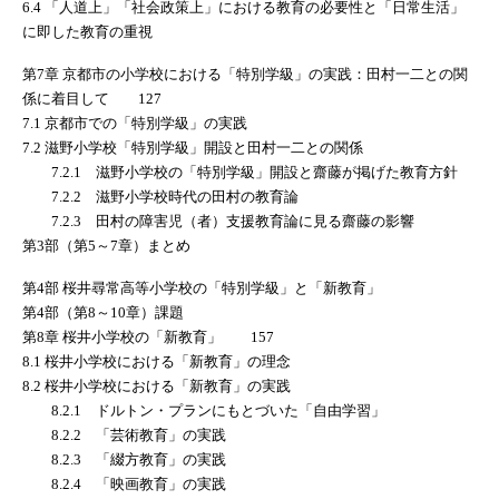
6.4 「人道上」「社会政策上」における教育の必要性と「日常生活」
に即した教育の重視
第7章 京都市の小学校における「特別学級」の実践：田村一二との関
係に着目して 127
7.1 京都市での「特別学級」の実践
7.2 滋野小学校「特別学級」開設と田村一二との関係
7.2.1 滋野小学校の「特別学級」開設と齋藤が掲げた教育方針
7.2.2 滋野小学校時代の田村の教育論
7.2.3 田村の障害児（者）支援教育論に見る齋藤の影響
第3部（第5～7章）まとめ
第4部 桜井尋常高等小学校の「特別学級」と「新教育」
第4部（第8～10章）課題
第8章 桜井小学校の「新教育」 157
8.1 桜井小学校における「新教育」の理念
8.2 桜井小学校における「新教育」の実践
8.2.1 ドルトン・プランにもとづいた「自由学習」
8.2.2 「芸術教育」の実践
8.2.3 「綴方教育」の実践
8.2.4 「映画教育」の実践