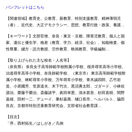
パンフレットはこちら
【関連領域】教育史、公教育、新教育、特別支援教育、精神薄弱児
（者）、近代史、大正デモクラシー、思想、教育行政・政策、養護…
【キーワード】文部官僚、奈良・東京・京都、障害児教育、個人と国
家、遺伝と優生学、格差（教育、学力、経済、社会）、知能検査、個
性尊重、綴方・読方教授、労作教育、映画教育、学級編制…
【取り上げられた主な校名・人名等】
（奈良県） 奈良女子高等師範学校附属小学校、桜井尋常高等小学校、
治道尋常高等小学校、奈良師範学校、（東京市） 東京高等師範学校附
属小学校、林町尋常小学校、万年尋常小学校、青木誠四郎、乙竹岩
造、小原國芳、笠原道夫、木下竹次、黒沼勇太郎、ゴダード、小林佐
源治、齋藤千榮治、斎藤諸平、眞田幸憲、清水甚吾、杉田直樹、関野
嘉雄、田村一二、デューイ、乗杉嘉壽、樋口長市、ヘルバルト、脇田
良吉、京都市特別児童教育研究会、文部省社会教育課…
【目次】
「序」西村拓生／はしがき／凡例