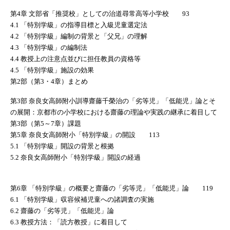
第4章 文部省「推奨校」としての治道尋常高等小学校 93
4.1 「特別学級」の指導目標と入級児童選定法
4.2 「特別学級」編制の背景と「父兄」の理解
4.3 「特別学級」の編制法
4.4 教授上の注意点並びに担任教員の資格等
4.5 「特別学級」施設の効果
第2部（第3・4章）まとめ
第3部 奈良女高師附小訓導齋藤千榮治の「劣等児」「低能児」論とそ
の展開：京都市の小学校における齋藤の理論や実践の継承に着目して
第3部（第5～7章）課題
第5章 奈良女高師附小「特別学級」の開設 113
5.1 「特別学級」開設の背景と根拠
5.2 奈良女高師附小「特別学級」開設の経過
第6章 「特別学級」の概要と齋藤の「劣等児」「低能児」論 119
6.1 「特別学級」収容候補児童への諸調査の実施
6.2 齋藤の「劣等児」「低能児」論
6.3 教授方法：「読方教授」に着目して