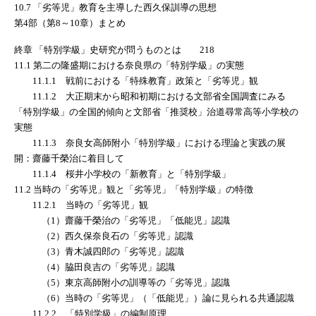
10.7 「劣等児」教育を主導した西久保訓導の思想
第4部（第8～10章）まとめ
終章 「特別学級」史研究が問うものとは 218
11.1 第二の隆盛期における奈良県の「特別学級」の実態
11.1.1 戦前における「特殊教育」政策と「劣等児」観
11.1.2 大正期末から昭和初期における文部省全国調査にみる
「特別学級」の全国的傾向と文部省「推奨校」治道尋常高等小学校の
実態
11.1.3 奈良女高師附小「特別学級」における理論と実践の展
開：齋藤千榮治に着目して
11.1.4 桜井小学校の「新教育」と「特別学級」
11.2 当時の「劣等児」観と「劣等児」「特別学級」の特徴
11.2.1 当時の「劣等児」観
（1）齋藤千榮治の「劣等児」「低能児」認識
（2）西久保奈良石の「劣等児」認識
（3）青木誠四郎の「劣等児」認識
（4）脇田良吉の「劣等児」認識
（5）東京高師附小の訓導等の「劣等児」認識
（6）当時の「劣等児」（「低能児」）論に見られる共通認識
11.2.2 「特別学級」の編制原理