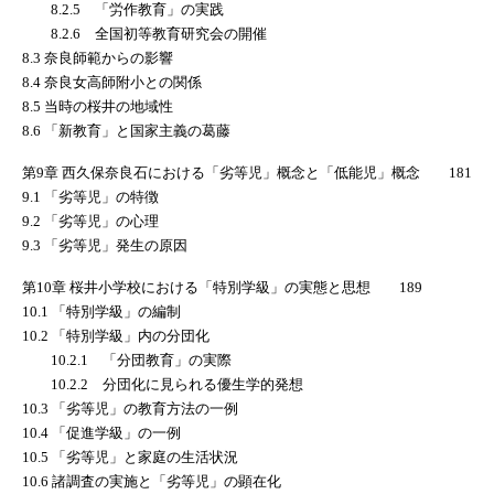
8.2.5 「労作教育」の実践
8.2.6 全国初等教育研究会の開催
8.3 奈良師範からの影響
8.4 奈良女高師附小との関係
8.5 当時の桜井の地域性
8.6 「新教育」と国家主義の葛藤
第9章 西久保奈良石における「劣等児」概念と「低能児」概念 181
9.1 「劣等児」の特徴
9.2 「劣等児」の心理
9.3 「劣等児」発生の原因
第10章 桜井小学校における「特別学級」の実態と思想 189
10.1 「特別学級」の編制
10.2 「特別学級」内の分団化
10.2.1 「分団教育」の実際
10.2.2 分団化に見られる優生学的発想
10.3 「劣等児」の教育方法の一例
10.4 「促進学級」の一例
10.5 「劣等児」と家庭の生活状況
10.6 諸調査の実施と「劣等児」の顕在化