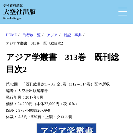
HOME
刊行物一覧
アジア
総記・事典
アジア学叢書 313巻 既刊総目次2
アジア学叢書 313巻 既刊総
目次2
第42回 「既刊総目次1～3」全3巻（312～314巻）配本所収
編者：大空社出版編集部
発行年月：2017年8月
価格：24,200円（本体22,000円＋税10％）
ISBN：978-4-908926-09-9
体裁：Ａ5判・530頁・上製・クロス装