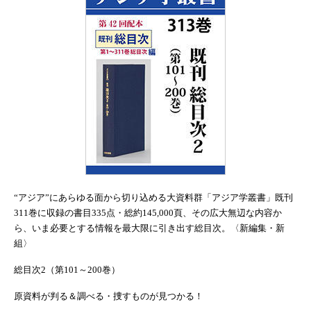
“アジア”にあらゆる面から切り込める大資料群「アジア学叢書」既刊
311巻に収録の書目335点・総約145,000頁、その広大無辺な内容か
ら、いま必要とする情報を最大限に引き出す総目次。〈新編集・新
組〉
総目次2（第101～200巻）
原資料が判る＆調べる・捜すものが見つかる！