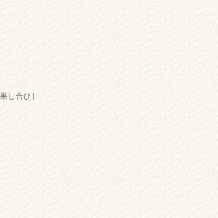
果し合ひ］