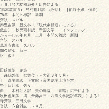
月号の梗概紹介と広告による〕
脚本叢書５) 島村抱月訳 現代社 ［伯爵令嬢、強者］
8年 本間久雄訳 新潮
齊訳 スバル
豊吉訳 新文林〔『現代劇精通』による〕
曲〕 秋元雨村訳 帝国文学 ［インフェルノ］
―1896年10月、11月 本間久雄訳 新潮
齊訳 スバル
萬造寺齊訳 スバル
間久雄訳 新潮
訳 仮面
田落葉訳 創造
森鴎外訳 歌舞伎（～大正３年５月）
〕 森皚峰訳 正文館（帝国劇場上演台本）
野上臼川訳 処女
〕 木村荘太訳 美の廃墟〔『青鞜』広告による〕
田蘆風訳 塔〔斉藤昌三「西洋文学翻訳年表」による〕
寺斉訳 三田文学
訳 六合雑誌（～４月）