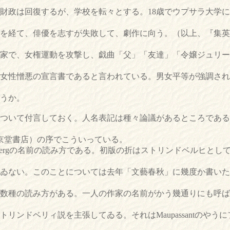
財政は回復するが、学校を転々とする。18歳でウプサラ大学
を経て、俳優を志すが失敗して、劇作に向う。（以上、『集英
家で、女権運動を攻撃し、戯曲「父」「友達」「令嬢ジュリー
女性憎悪の宣言書であると言われている。男女平等が強調され
うか。
ついて付言しておく。人名表記は種々論議があるところである
東京堂書店）の序でこういっている。
ndbergの名前の読み方である。初版の折はストリンドベルヒと
ゐない。このことについては去年「文藝春秋」に幾度か書いた
数種の読み方がある。一人の作家の名前がかう幾通りにも呼ば
リンドベリィ説を主張してゐる。それはMaupassantのやう