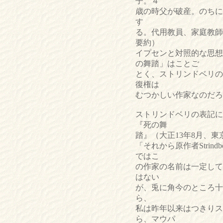
子。４
歳の時父が破産。のちに
す
る。代用教員、家庭教師
要約）
イプセンと対照的な思想
の舞踏」はことご
とく、ストリンドベリの
復権は
むつかしい作家なのだろ
ストリンドベリの表記に
『死の舞
踏』（大正13年8月、
「それから原作者Stri
ではこ
の作家の名前は一定して
はない
が、兎に角今のところ十
ら、
私は昨年以来はつきりスト
ら、マウパ