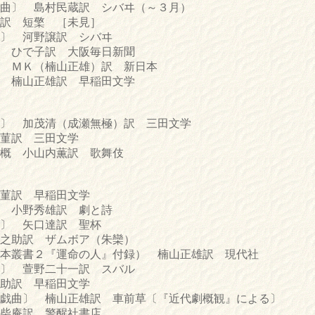
〕 島村民蔵訳 シバヰ（～３月）
訳 短檠 ［未見］
〕 河野譲訳 シバヰ
ひで子訳 大阪毎日新聞
ＭＫ（楠山正雄）訳 新日本
楠山正雄訳 早稲田文学
 加茂清（成瀬無極）訳 三田文学
菫訳 三田文学
概 小山内薫訳 歌舞伎
菫訳 早稲田文学
 小野秀雄訳 劇と詩
〕 矢口達訳 聖杯
助訳 ザムボア（朱欒）
本叢書２『運命の人』付録） 楠山正雄訳 現代社
 萱野二十一訳 スバル
助訳 早稲田文学
曲〕 楠山正雄訳 車前草〔『近代劇概観』による〕
柴庵訳 警醒社書店