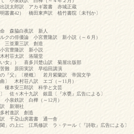
て 小泉鉄訳 白樺（～４年２月）
出説太郎訳 アカギ叢書 赤城正蔵
叢書42） 橋田東声訳 植竹書院〔未刊か〕
命 森脇白夜訳 新人
クの俳優論 小宮豊隆訳 新小説（～６月）
 三並重三訳 創造
小宮豊隆訳 新小説
木村荘太訳 洛陽堂
い女』） 喜多川楚山訳 菊屋出版部
難 原田実訳 早稲田講演
『父』〔梗概〕 若月紫蘭訳 帝国文学
〕 木村荘八訳 エゴ（～11月）
榎本安三郎訳 科学と文芸
〕 佐々木十九訳 銀皿〔『水甕』広告による〕
小泉鉄訳 白樺（～12月）
訳 新潮社
多村進訳 創造
訳 千朶山房叢書 通一舎
閾」の上に 江馬修訳 ラ・テール〔『詩歌』広告による〕