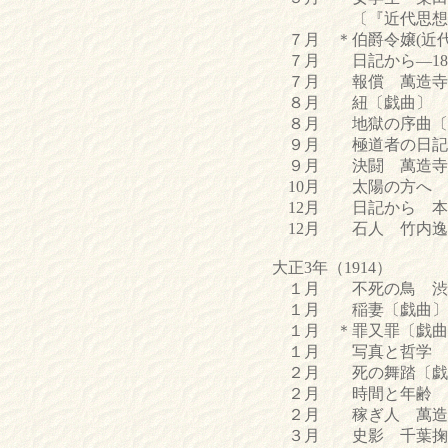
〔『近代思想』６
７月 ＊伯爵令嬢(近代
７月 日記から―187
７月 報償 萬造寺
８月 紐〔戯曲〕 秦
８月 地獄の序曲〔戯
９月 極道者の日記から
９月 決闘 萬造寺
10月 太陽の方へ 
12月 日記から 本
12月 石人 竹内逸
大正3年（1914）
１月 不死の鳥 渋
１月 稲妻〔戯曲〕 
１月 ＊罪又罪〔戯曲
１月 写真と哲学 
２月 死の舞踏〔戯曲
２月 時間と年齢 吹
２月 稼ぎ人 萬造
３月 史影 千葉掬香