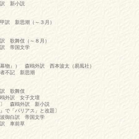
訳 新小説
訳 新思潮（～３月）
訳 歌舞伎（～８月）
訳 帝国文学
幕物』） 森鴎外訳 西本波太（易風社）
者不記 新思潮
訳 歌舞伎
鴎外訳 女子文壇
〕 森鴎外訳 新小説
「パリアス」と改題〕
波御白訳 帝国文学
訳 車前草