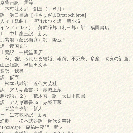
秦豊吉訳 我等
木村荘太訳 創造（～６月）
書店［罪さまざまBrott och brott］
々〔戯曲〕 河野ゆづる訳 新小説
インフェルノ） 蘇武緑郎（利三郎）訳 福岡書店
〕 中川龍三訳 新人
沢紫浪（藤沢衛彦）訳 隆成堂
訳 帝国文学
上齊訳 一橋堂書店
いられたる結婚、報償、不死鳥、多産、改良の計画、
山正雄訳 早稲田文学
齋訳 我等
訳 仮面
 松本武雄訳 近代文芸社
 アカギ叢書23 赤城正蔵
劇物語』２） 荒木秀一訳 大日本図書
 アカギ叢書36 赤城正蔵
 森脇白夜訳 新人
日 生方敏郎訳 新潮
幻劇〕 松本武雄訳 近代文芸社
 of Foolscape 森脇白夜訳 新人