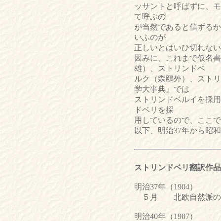
ッサントと呼ばずに、モ
て呼ぶの
が当然であると信ずるから
いふのが
正しいとはいひ切れない
因みに、これまで仮名書
雄）、ストリンドベ
ルク（森鴎外）、ストリ
学大事典』では
ストリンドベルイを採用
ドベリを採
用しているので、ここで
以下、明治37年から昭
ストリンドベリ翻訳作品
明治37年（1904）
５月 北欧自然派の戯
明治40年（1907）