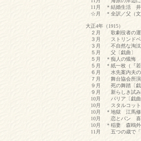
11月 海原の岸辺に
11月 ＊結婚生活 井
☆月 ＊全訳／父（文明
大正4年（1915）
２月 歌劇役者の運
３月 ストリンドベル
３月 不自然な淘汰
５月 父〔戯曲〕 
５月 ＊痴人の懴悔 
５月 ＊紙一枚（『若
６月 水先案内夫の苦
７月 舞台協会所演の
９月 死の舞踏〔戯曲
９月 新らしき試み 
10月 パリア〔戯曲
10月 スタルコット 
10月 ＊地獄 江馬修
10月 恋とパン 喜
10月 ＊稲妻 森鴎外
11月 五つの歳で「